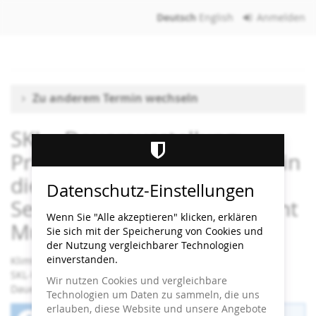
Zum
Deutsch
English
Anmelden
Haupt-
Inhalt
springen
Zu anderem Termin wechseln
SKL - Dauerausstellung:
Primarstufen: Wie Fantasie in
die Kunst kam /
Datenschutz-Einstellungen
Sekundarstufen I+II: Wie geht
Wenn Sie "Alle akzeptieren" klicken, erklären
Museum?
Sie sich mit der Speicherung von Cookies und
der Nutzung vergleichbarer Technologien
einverstanden.
Klimt ⇄ Warhol
SKL-Workshop
Wir nutzen Cookies und vergleichbare
Dauer: 90 Minuten
Technologien um Daten zu sammeln, die uns
erlauben, diese Website und unsere Angebote