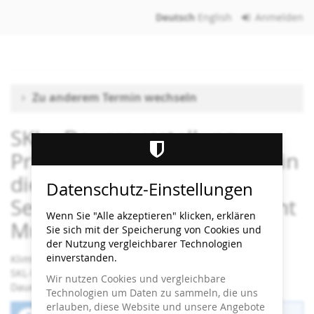
Zum
Deutsch
English
Anmelden
Haupt-
Inhalt
springen
Zu anderem Termin wechseln
SKL - Dauerausstellung:
Primarstufen: Wie Fantasie in
die Kunst kam /
Datenschutz-Einstellungen
Sekundarstufen I+II: Wie geht
Wenn Sie "Alle akzeptieren" klicken, erklären
Museum?
Sie sich mit der Speicherung von Cookies und
der Nutzung vergleichbarer Technologien
einverstanden.
Klimt ⇄ Warhol
SKL-Workshop
Wir nutzen Cookies und vergleichbare
Dauer: 90 Minuten
Technologien um Daten zu sammeln, die uns
erlauben, diese Website und unsere Angebote