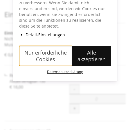
zu verbessern. Wenn Sie damit nicht
einverstanden sind, werden wir Cookies nur
Produkte
Eintrittskarten
benutzen, wenn sie zwingend erforderlich
sind um die Funktionen zu realisieren, die
diese Seite anbietet.
Eintritt Heidi Horten Collection
Detail-Einstellungen
Nicht angeführte Ermäßigungen sind an der Kassa im
Museum erhältlich.
Nur erforderliche
Alle
von
€ 0,00 – € 16,00
Cookies
akzeptieren
€ 0,00
bis
€ 16,00
Datenschutzerklärung
Regulär
Aktuell verfügbar: 150
€ 16,00
Menge
-
+