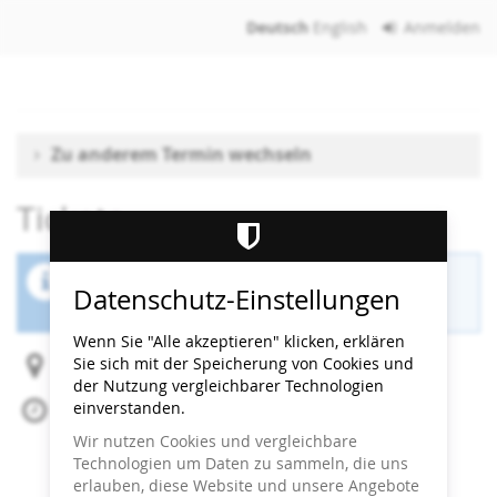
Zum
Deutsch
English
Anmelden
Haupt-
Inhalt
springen
Zu anderem Termin wechseln
Tickets
Der Buchungszeitraum für diese Veranstaltung
Datenschutz-Einstellungen
ist beendet.
Wenn Sie "Alle akzeptieren" klicken, erklären
Sie sich mit der Speicherung von Cookies und
Heidi Horten Collection
der Nutzung vergleichbarer Technologien
einverstanden.
Do, 2. Oktober 2025
Beginn:
20:00
Uhr
Wir nutzen Cookies und vergleichbare
Ende:
21:00
Uhr
Technologien um Daten zu sammeln, die uns
Zum Kalender hinzufügen
erlauben, diese Website und unsere Angebote