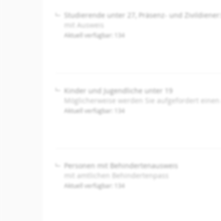
Studierende unter 27, Präsenz- und Zivildiener
mit Ausweis
Aktuell verfügbar: 134
Kinder und Jugendliche unter 19
Möglicherweise werden Sie aufgefordert einen
Aktuell verfügbar: 134
Personen mit Behindertenausweis
mit amtlichen Behindertenpass
Aktuell verfügbar: 134