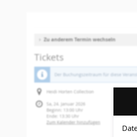
Zum
Haupt-
Inhalt
springen
Zu anderem Termin wechseln
Tickets
Der Buchungszeitraum für diese Veranst
Heidi Horten Collection
Sa, 24. Januar 2026
Beginn:
13:00
Uhr
Ende:
13:30
Uhr
Zum Kalender hinzufügen
Date