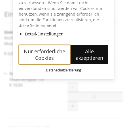
zu verbessern. Wenn Sie damit nicht
einverstanden sind, werden wir Cookies nur
Produkte
Eintrittskarten
benutzen, wenn sie zwingend erforderlich
sind um die Funktionen zu realisieren, die
diese Seite anbietet.
Eintritt Heidi Horten Collection
Detail-Einstellungen
Nicht angeführte Ermäßigungen sind an der Kassa im
Museum erhältlich.
Nur erforderliche
Alle
von
€ 0,00 – € 16,00
Cookies
akzeptieren
€ 0,00
bis
€ 16,00
Datenschutzerklärung
Regulär
Aktuell verfügbar: 135
€ 16,00
Menge
-
+