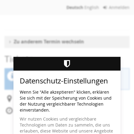
Zum
Deutsch
English
Anmelden
Haupt-
Inhalt
springen
Zu anderem Termin wechseln
Tickets
Der Buchungszeitraum für diese Veranstaltung
Datenschutz-Einstellungen
ist beendet.
Wenn Sie "Alle akzeptieren" klicken, erklären
Sie sich mit der Speicherung von Cookies und
Heidi Horten Collection
der Nutzung vergleichbarer Technologien
einverstanden.
So, 7. Dezember 2025
Beginn:
13:00
Uhr
Wir nutzen Cookies und vergleichbare
Ende:
13:30
Uhr
Technologien um Daten zu sammeln, die uns
Zum Kalender hinzufügen
erlauben, diese Website und unsere Angebote