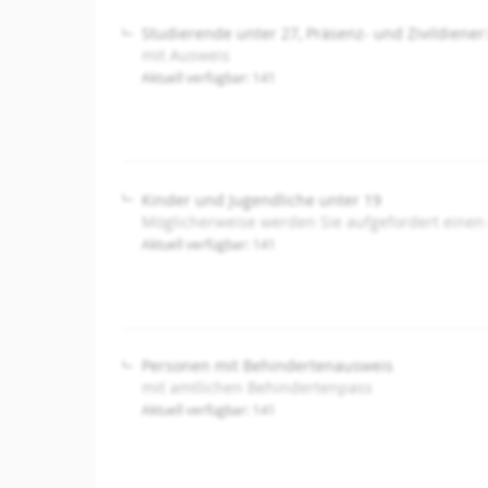
Studierende unter 27, Präsenz- und Zivildiener
mit Ausweis
Aktuell verfügbar: 141
Kinder und Jugendliche unter 19
Möglicherweise werden Sie aufgefordert einen
Aktuell verfügbar: 141
Personen mit Behindertenausweis
mit amtlichen Behindertenpass
Aktuell verfügbar: 141