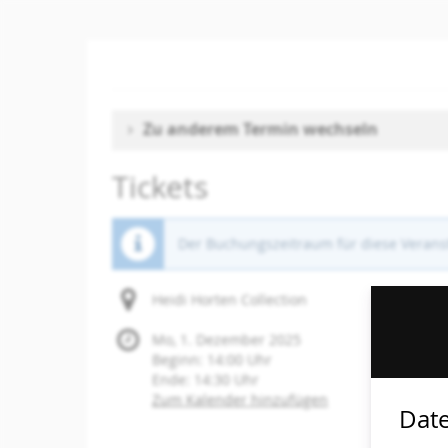
Zum
Haupt-
Inhalt
springen
Zu anderem Termin wechseln
Tickets
Der Buchungszeitraum für diese Veranst
Heidi Horten Collection
Mo, 1. Dezember 2025
Beginn:
14:00
Uhr
Ende:
14:30
Uhr
Zum Kalender hinzufügen
Date