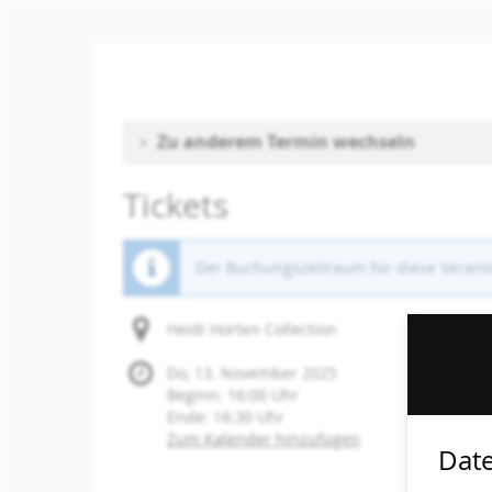
Zum
Haupt-
Inhalt
springen
Zu anderem Termin wechseln
Tickets
Der Buchungszeitraum für diese Veranst
Heidi Horten Collection
Do, 13. November 2025
Beginn:
16:00
Uhr
Ende:
16:30
Uhr
Zum Kalender hinzufügen
Date