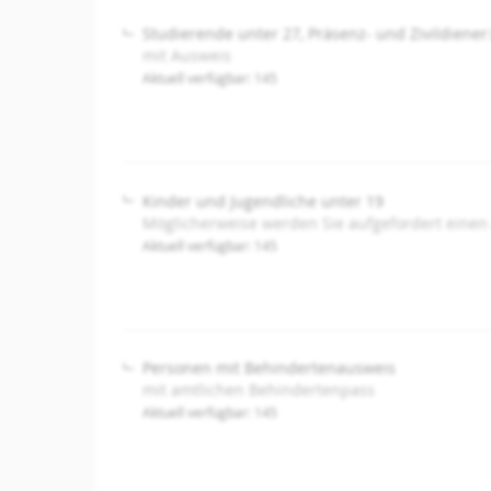
Studierende unter 27, Präsenz- und Zivildiener
mit Ausweis
Aktuell verfügbar: 145
Kinder und Jugendliche unter 19
Möglicherweise werden Sie aufgefordert einen
Aktuell verfügbar: 145
Personen mit Behindertenausweis
mit amtlichen Behindertenpass
Aktuell verfügbar: 145