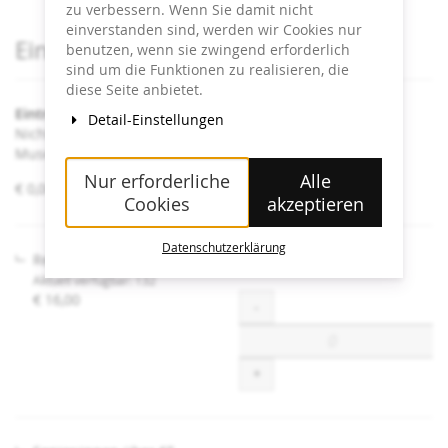
zu verbessern. Wenn Sie damit nicht
einverstanden sind, werden wir Cookies nur
Produkte
Eintrittskarten
benutzen, wenn sie zwingend erforderlich
sind um die Funktionen zu realisieren, die
diese Seite anbietet.
Eintritt Heidi Horten Collection
Detail-Einstellungen
Nicht angeführte Ermäßigungen sind an der Kassa im
Museum erhältlich.
Nur erforderliche
Alle
von
€ 0,00 – € 16,00
Cookies
akzeptieren
€ 0,00
bis
€ 16,00
Datenschutzerklärung
Regulär
Aktuell verfügbar: 132
€ 16,00
Menge
-
+