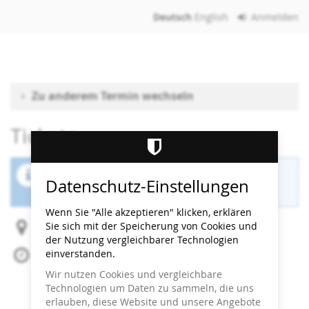
Zum
Deutsch
English
Anmelden
Haupt-
Inhalt
springen
Zu anderem Termin wechseln
Tickets
Der Buchungszeitraum für diese Veranstaltung
Datenschutz-Einstellungen
ist beendet.
Wenn Sie "Alle akzeptieren" klicken, erklären
Sie sich mit der Speicherung von Cookies und
Heidi Horten Collection
der Nutzung vergleichbarer Technologien
einverstanden.
Sa, 8. November 2025
Beginn:
13:00
Uhr
Wir nutzen Cookies und vergleichbare
Ende:
13:30
Uhr
Technologien um Daten zu sammeln, die uns
Zum Kalender hinzufügen
erlauben, diese Website und unsere Angebote