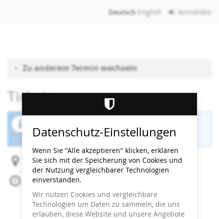
Zum
Deutsch
English
Anmelden
Haupt-
Inhalt
springen
Zu anderem Termin wechseln
Tickets
Der Buchungszeitraum für diese Veranstaltung
Datenschutz-Einstellungen
ist beendet.
Wenn Sie "Alle akzeptieren" klicken, erklären
Sie sich mit der Speicherung von Cookies und
Heidi Horten Collection
der Nutzung vergleichbarer Technologien
einverstanden.
Mo, 3. November 2025
Beginn:
16:00
Uhr
Wir nutzen Cookies und vergleichbare
Ende:
16:30
Uhr
Technologien um Daten zu sammeln, die uns
Zum Kalender hinzufügen
erlauben, diese Website und unsere Angebote