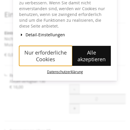
zu verbessern. Wenn Sie damit nicht
einverstanden sind, werden wir Cookies nur
Produkte
Eintrittskarten
benutzen, wenn sie zwingend erforderlich
sind um die Funktionen zu realisieren, die
diese Seite anbietet.
Eintritt Heidi Horten Collection
Detail-Einstellungen
Nicht angeführte Ermäßigungen sind an der Kassa im
Museum erhältlich.
Nur erforderliche
Alle
von
€ 0,00 – € 16,00
Cookies
akzeptieren
€ 0,00
bis
€ 16,00
Datenschutzerklärung
Regulär
Aktuell verfügbar: 130
€ 16,00
Menge
-
+