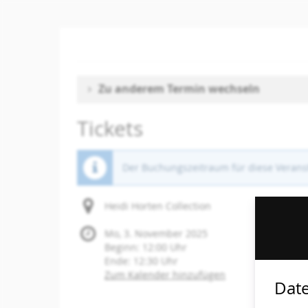
Zum
Haupt-
Inhalt
springen
Zu anderem Termin wechseln
Tickets
Der Buchungszeitraum für diese Veranst
Heidi Horten Collection
Mo, 3. November 2025
Beginn:
12:00
Uhr
Ende:
12:30
Uhr
Zum Kalender hinzufügen
Date