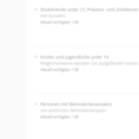
Studierende unter 27, Präsenz- und Zivildiener
mit Ausweis
Aktuell verfügbar: 138
Kinder und Jugendliche unter 19
Möglicherweise werden Sie aufgefordert einen
Aktuell verfügbar: 138
Personen mit Behindertenausweis
mit amtlichen Behindertenpass
Aktuell verfügbar: 138