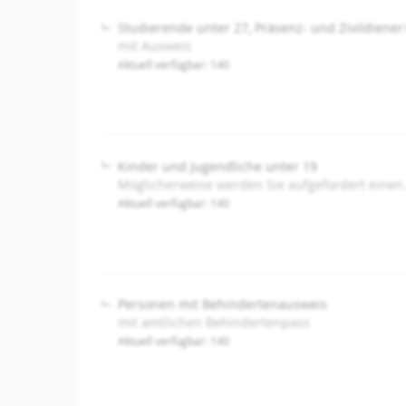
Studierende unter 27, Präsenz- und Zivildiener
mit Ausweis
Aktuell verfügbar: 140
Kinder und Jugendliche unter 19
Möglicherweise werden Sie aufgefordert einen
Aktuell verfügbar: 140
Personen mit Behindertenausweis
mit amtlichen Behindertenpass
Aktuell verfügbar: 140