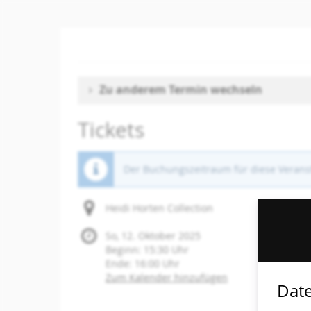
Zum
Haupt-
Inhalt
springen
Zu anderem Termin wechseln
Tickets
Der Buchungszeitraum für diese Veranst
Heidi Horten Collection
So, 12. Oktober 2025
Beginn:
15:30
Uhr
Ende:
16:00
Uhr
Zum Kalender hinzufügen
Date