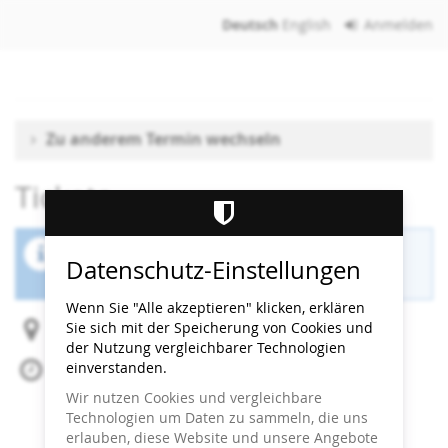
Zum
Deutsch
English
Anmelden
Haupt-
Inhalt
springen
Zu anderem Termin wechseln
Tickets
Der Buchungszeitraum für diese Veranstaltung
Datenschutz-Einstellungen
ist beendet.
Wenn Sie "Alle akzeptieren" klicken, erklären
Sie sich mit der Speicherung von Cookies und
Heidi Horten Collection
der Nutzung vergleichbarer Technologien
einverstanden.
Sa, 11. Oktober 2025
Beginn:
15:30
Uhr
Wir nutzen Cookies und vergleichbare
Ende:
16:00
Uhr
Technologien um Daten zu sammeln, die uns
Zum Kalender hinzufügen
erlauben, diese Website und unsere Angebote