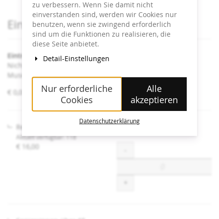
zu verbessern. Wenn Sie damit nicht
einverstanden sind, werden wir Cookies nur
Produkte
Eintrittskarten
benutzen, wenn sie zwingend erforderlich
sind um die Funktionen zu realisieren, die
diese Seite anbietet.
Eintritt Heidi Horten Collection
Detail-Einstellungen
Nicht angeführte Ermäßigungen sind an der Kassa im
Museum erhältlich.
Nur erforderliche
Alle
von
€ 0,00 – € 16,00
Cookies
akzeptieren
€ 0,00
bis
€ 16,00
Datenschutzerklärung
Regulär
Aktuell verfügbar: 118
€ 16,00
Menge
-
+