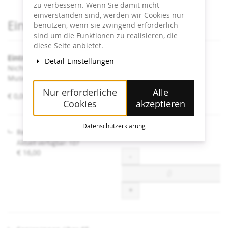
zu verbessern. Wenn Sie damit nicht
einverstanden sind, werden wir Cookies nur
Produkte
Eintrittskarten
benutzen, wenn sie zwingend erforderlich
sind um die Funktionen zu realisieren, die
diese Seite anbietet.
Eintritt Heidi Horten Collection
Detail-Einstellungen
Nicht angeführte Ermäßigungen sind an der Kassa im
Museum erhältlich.
Nur erforderliche
Alle
von
€ 0,00 – € 16,00
Cookies
akzeptieren
€ 0,00
bis
€ 16,00
Datenschutzerklärung
Regulär
Aktuell verfügbar: 107
€ 16,00
Menge
-
+