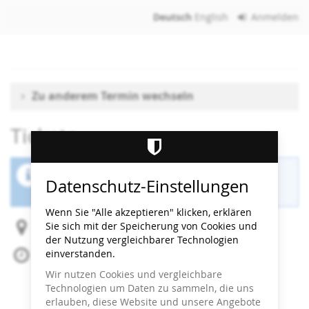
Zum
Deutsch
English
Anmelden
Haupt-
Inhalt
springen
Zu anderem Termin wechseln
Tickets
Der Buchungszeitraum für diese Veranstaltung
Datenschutz-Einstellungen
ist beendet.
Wenn Sie "Alle akzeptieren" klicken, erklären
Sie sich mit der Speicherung von Cookies und
Heidi Horten Collection
der Nutzung vergleichbarer Technologien
einverstanden.
Sa, 11. Oktober 2025
Beginn:
11:30
Uhr
Wir nutzen Cookies und vergleichbare
Ende:
12:00
Uhr
Technologien um Daten zu sammeln, die uns
Zum Kalender hinzufügen
erlauben, diese Website und unsere Angebote