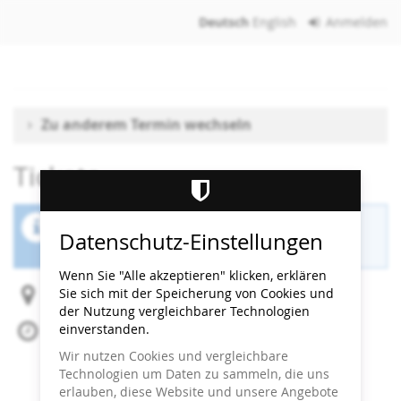
Zum
Deutsch
English
Anmelden
Haupt-
Inhalt
springen
Zu anderem Termin wechseln
Tickets
Der Buchungszeitraum für diese Veranstaltung
Datenschutz-Einstellungen
ist beendet.
Wenn Sie "Alle akzeptieren" klicken, erklären
Sie sich mit der Speicherung von Cookies und
Heidi Horten Collection
der Nutzung vergleichbarer Technologien
einverstanden.
Mi, 24. September 2025
Beginn:
11:00
Uhr
Wir nutzen Cookies und vergleichbare
Ende:
11:30
Uhr
Technologien um Daten zu sammeln, die uns
Zum Kalender hinzufügen
erlauben, diese Website und unsere Angebote