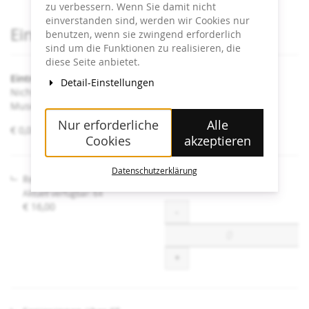
zu verbessern. Wenn Sie damit nicht
einverstanden sind, werden wir Cookies nur
Produkte
Eintrittskarten
benutzen, wenn sie zwingend erforderlich
sind um die Funktionen zu realisieren, die
diese Seite anbietet.
Eintritt Heidi Horten Collection
Detail-Einstellungen
Nicht angeführte Ermäßigungen sind an der Kassa im
Museum erhältlich.
Nur erforderliche
Alle
von
€ 0,00 – € 16,00
Cookies
akzeptieren
€ 0,00
bis
€ 16,00
Datenschutzerklärung
Regulär
Aktuell verfügbar: 64
€ 16,00
Menge
-
+