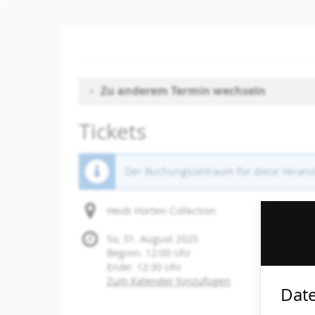
Zum
Haupt-
Inhalt
springen
Zu anderem Termin wechseln
Tickets
Der Buchungszeitraum für diese Veranst
Heidi Horten Collection
So, 31. August 2025
Beginn:
12:00
Uhr
Ende:
12:30
Uhr
Zum Kalender hinzufügen
Date