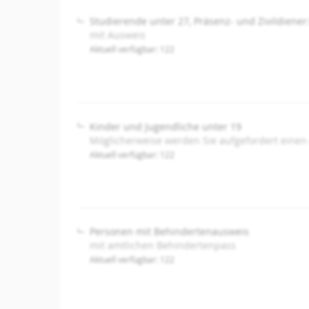
Studierende unter 27, Präsenz- und Zivildiener
mit Ausweis
Aktuell verfügbar: 122
Kinder und Jugendliche unter 19
Möglicherweise werden Sie aufgefordert einen
Aktuell verfügbar: 122
Personen mit Behindertenausweis
mit amtlichen Behindertenpass
Aktuell verfügbar: 122