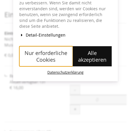
zu verbessern. Wenn Sie damit nicht
einverstanden sind, werden wir Cookies nur
Produkte
Eintrittskarten
benutzen, wenn sie zwingend erforderlich
sind um die Funktionen zu realisieren, die
diese Seite anbietet.
Eintritt Heidi Horten Collection
Detail-Einstellungen
Nicht angeführte Ermäßigungen sind an der Kassa im
Museum erhältlich.
Nur erforderliche
Alle
von
€ 0,00 – € 16,00
Cookies
akzeptieren
€ 0,00
bis
€ 16,00
Datenschutzerklärung
Regulär
Aktuell verfügbar: 131
€ 16,00
Menge
-
+