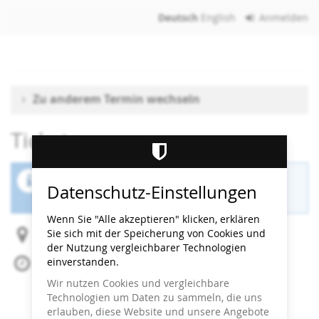
Zum
Deutsch
English
Anmelden
Haupt-
Inhalt
springen
Zu anderem Termin wechseln
Tickets
Der Buchungszeitraum für diese Veranstaltung
Datenschutz-Einstellungen
ist beendet.
Wenn Sie "Alle akzeptieren" klicken, erklären
Sie sich mit der Speicherung von Cookies und
Heidi Horten Collection
der Nutzung vergleichbarer Technologien
einverstanden.
Fr, 29. August 2025
Beginn:
16:00
Uhr
Wir nutzen Cookies und vergleichbare
Ende:
16:30
Uhr
Technologien um Daten zu sammeln, die uns
Zum Kalender hinzufügen
erlauben, diese Website und unsere Angebote