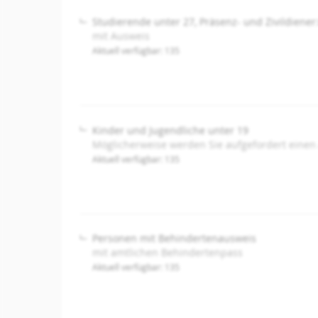
Studierende unter 27, Präsenz- und Zivildiener
mit Ausweis
Aktuell verfügbar: 135
Kinder und Jugendliche unter 19
Möglicherweise werden Sie aufgefordert einen
Aktuell verfügbar: 135
Personen mit Behindertenausweis
mit amtlichen Behindertenpass
Aktuell verfügbar: 135