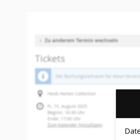
Zum
Haupt-
Inhalt
springen
Zu anderem Termin wechseln
Tickets
Der Buchungszeitraum für diese Veranst
Heidi Horten Collection
Fr, 15. August 2025
Beginn:
16:30
Uhr
Ende:
17:00
Uhr
Zum Kalender hinzufügen
Date