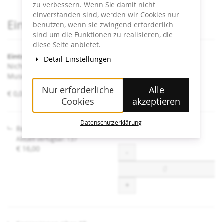
zu verbessern. Wenn Sie damit nicht
einverstanden sind, werden wir Cookies nur
Produkte
Eintrittskarten
benutzen, wenn sie zwingend erforderlich
sind um die Funktionen zu realisieren, die
diese Seite anbietet.
Eintritt Heidi Horten Collection
Detail-Einstellungen
Nicht angeführte Ermäßigungen sind an der Kassa im
Museum erhältlich.
Nur erforderliche
Alle
von
€ 0,00 – € 16,00
Cookies
akzeptieren
€ 0,00
bis
€ 16,00
Datenschutzerklärung
Regulär
Aktuell verfügbar: 137
€ 16,00
Menge
-
+