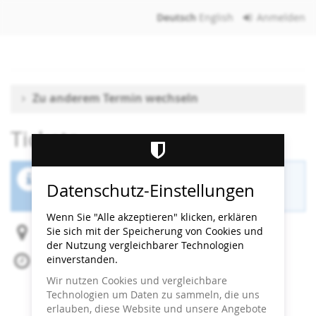
Zum
Deutsch
English
Anmelden
Haupt-
Inhalt
springen
Zu anderem Termin wechseln
Tickets
Der Buchungszeitraum für diese Veranstaltung
Datenschutz-Einstellungen
ist beendet.
Wenn Sie "Alle akzeptieren" klicken, erklären
Sie sich mit der Speicherung von Cookies und
Heidi Horten Collection
der Nutzung vergleichbarer Technologien
einverstanden.
Fr, 15. August 2025
Beginn:
15:00
Uhr
Wir nutzen Cookies und vergleichbare
Ende:
15:30
Uhr
Technologien um Daten zu sammeln, die uns
Zum Kalender hinzufügen
erlauben, diese Website und unsere Angebote