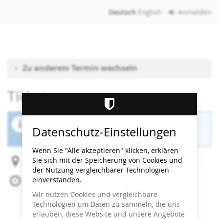
Zum
Deutsch
English
Anmelden
Haupt-
Inhalt
springen
Zu anderem Termin wechseln
Tickets
Der Buchungszeitraum für diese Veranstaltung
Datenschutz-Einstellungen
ist beendet.
Wenn Sie "Alle akzeptieren" klicken, erklären
Sie sich mit der Speicherung von Cookies und
Heidi Horten Collection
der Nutzung vergleichbarer Technologien
einverstanden.
Fr, 15. August 2025
Beginn:
13:30
Uhr
Wir nutzen Cookies und vergleichbare
Ende:
14:00
Uhr
Technologien um Daten zu sammeln, die uns
Zum Kalender hinzufügen
erlauben, diese Website und unsere Angebote