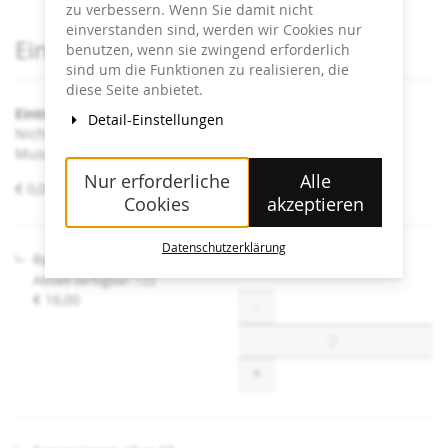
zu verbessern. Wenn Sie damit nicht
einverstanden sind, werden wir Cookies nur
Produkte
Eintrittskarten
benutzen, wenn sie zwingend erforderlich
sind um die Funktionen zu realisieren, die
diese Seite anbietet.
Eintritt Heidi Horten Collection
Detail-Einstellungen
Nicht angeführte Ermäßigungen sind an der Kassa im
Museum erhältlich.
Nur erforderliche
Alle
von
€ 0,00 – € 16,00
Cookies
akzeptieren
€ 0,00
bis
€ 16,00
Datenschutzerklärung
Regulär
Aktuell verfügbar: 122
€ 16,00
Menge
-
+