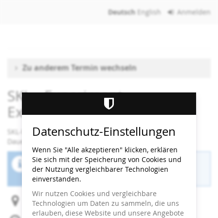
Zum
Deutsch
English
Anmelden
Haupt-
Inhalt
springen
Zu anderem Termin wechseln
SKL - Experiment
Expressionismus
Datenschutz-Einstellungen
SKL-Workshop
Dauer: 90 Minuten
Wenn Sie "Alle akzeptieren" klicken, erklären
Sie sich mit der Speicherung von Cookies und
Der Buchungszeitraum für diese Veranstaltung
der Nutzung vergleichbarer Technologien
ist beendet.
einverstanden.
Wir nutzen Cookies und vergleichbare
Heidi Horten Collection
Technologien um Daten zu sammeln, die uns
erlauben, diese Website und unsere Angebote