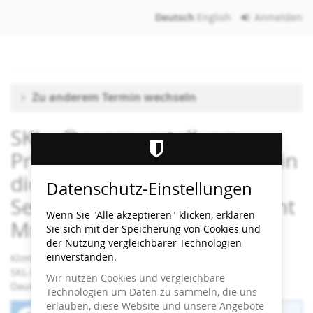
Zum
Deutsch
English
Anmelden
Haupt-
Inhalt
springen
Zu anderem Termin wechseln
SKL - Dauerausstellung:
Primarstufen: Wie Fantasie in
die Kunst kam /
Datenschutz-Einstellungen
Sekundarstufen I+II: Wie geht
Wenn Sie "Alle akzeptieren" klicken, erklären
Museum?
Sie sich mit der Speicherung von Cookies und
der Nutzung vergleichbarer Technologien
einverstanden.
Klimt ⇄ Warhol
SKL-Workshop
Wir nutzen Cookies und vergleichbare
Dauer: 90 Minuten
Technologien um Daten zu sammeln, die uns
erlauben, diese Website und unsere Angebote