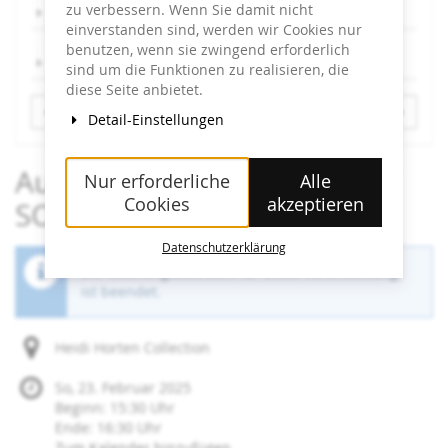
zu verbessern. Wenn Sie damit nicht
Sa, 6.9.
einverstanden sind, werden wir Cookies nur
benutzen, wenn sie zwingend erforderlich
So, 7.9.
sind um die Funktionen zu realisieren, die
diese Seite anbietet.
Detail-Einstellungen
Ausstellungsführung: LIGHT
Nur erforderliche
Alle
Cookies
akzeptieren
SOUND SENSES
Datenschutzerklärung
Der Buchungszeitraum für diese Veranstaltung
ist beendet.
Heidi Horten Collection
So, 23. Februar 2025
Beginn:
15:30
Uhr
Ende:
16:30
Uhr
Zum Kalender hinzufügen