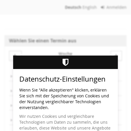
Zum
Deutsch
English
Anmelden
Haupt-
Inhalt
springen
Wählen Sie einen Termin aus
Woche
Woche
zur
Anzeige
Mo, 1.9.
Datenschutz-Einstellungen
auswählen
Wenn Sie "Alle akzeptieren" klicken, erklären
Mi, 3.9.
Sie sich mit der Speicherung von Cookies und
der Nutzung vergleichbarer Technologien
Do, 4.9.
einverstanden.
Wir nutzen Cookies und vergleichbare
Fr, 5.9.
Technologien um Daten zu sammeln, die uns
erlauben, diese Website und unsere Angebote