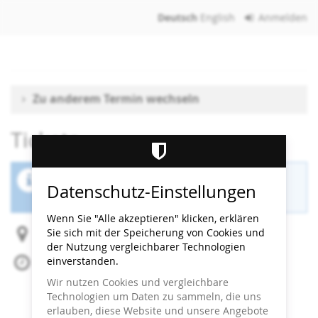
Zum
Deutsch
English
Anmelden
Haupt-
Inhalt
springen
Zu anderem Termin wechseln
Tickets
Der Buchungszeitraum für diese Veranstaltung
Datenschutz-Einstellungen
ist beendet.
Wenn Sie "Alle akzeptieren" klicken, erklären
Sie sich mit der Speicherung von Cookies und
Heidi Horten Collection
der Nutzung vergleichbarer Technologien
einverstanden.
Fr, 22. November 2024
Beginn:
17:00
Uhr
Wir nutzen Cookies und vergleichbare
Ende:
17:30
Uhr
Technologien um Daten zu sammeln, die uns
Zum Kalender hinzufügen
erlauben, diese Website und unsere Angebote