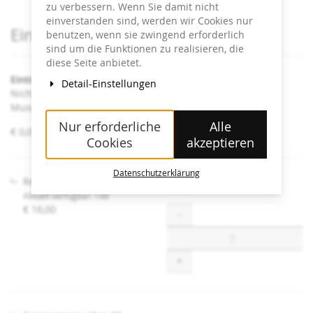
zu verbessern. Wenn Sie damit nicht
einverstanden sind, werden wir Cookies nur
Produkte
Eintrittskarten
benutzen, wenn sie zwingend erforderlich
sind um die Funktionen zu realisieren, die
diese Seite anbietet.
Eintritt Heidi Horten Collection
Detail-Einstellungen
Nicht angeführte Ermäßigungen sind an der Kassa im
Museum erhältlich.
Nur erforderliche
Alle
von
€ 0,00 – € 16,00
Cookies
akzeptieren
€ 0,00
bis
€ 16,00
Datenschutzerklärung
Regulär
Aktuell verfügbar: 148
€ 16,00
Menge
-
+