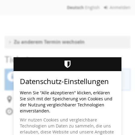
Zum
Deutsch
English
Anmelden
Haupt-
Inhalt
springen
Zu anderem Termin wechseln
Tickets
Der Buchungszeitraum für diese Veranstaltung
Datenschutz-Einstellungen
ist beendet.
Wenn Sie "Alle akzeptieren" klicken, erklären
Sie sich mit der Speicherung von Cookies und
Heidi Horten Collection
der Nutzung vergleichbarer Technologien
einverstanden.
Mi, 20. November 2024
Beginn:
16:00
Uhr
Wir nutzen Cookies und vergleichbare
Ende:
16:30
Uhr
Technologien um Daten zu sammeln, die uns
Zum Kalender hinzufügen
erlauben, diese Website und unsere Angebote