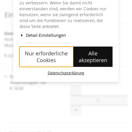
zu verbessern. Wenn Sie damit nicht
einverstanden sind, werden wir Cookies nur
Produkte
Eintrittskarten
benutzen, wenn sie zwingend erforderlich
sind um die Funktionen zu realisieren, die
diese Seite anbietet.
Eintritt Heidi Horten Collection
Detail-Einstellungen
Nicht angeführte Ermäßigungen sind an der Kassa im
Museum erhältlich.
Nur erforderliche
Alle
von
€ 0,00 – € 16,00
Cookies
akzeptieren
€ 0,00
bis
€ 16,00
Datenschutzerklärung
Regulär
Aktuell verfügbar: 146
€ 16,00
Menge
-
+