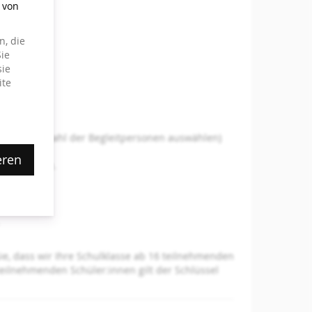
g von
, die
ie
sie
ite
itte die Anzahl der Begleitpersonen auswählen)
eren
ätigt wurde.
Sie, dass wir Ihre Schulklasse ab 16 teilnehmenden
teilnehmenden Schüler:innen gilt der Schlüssel