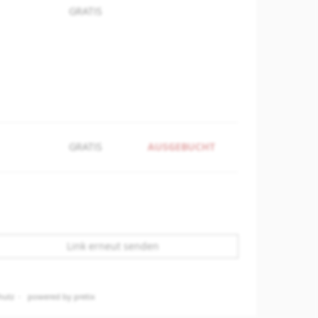
GRATIS
GRATIS
AUSGEBUCHT
Link erneut senden
hutz
powered by pretix