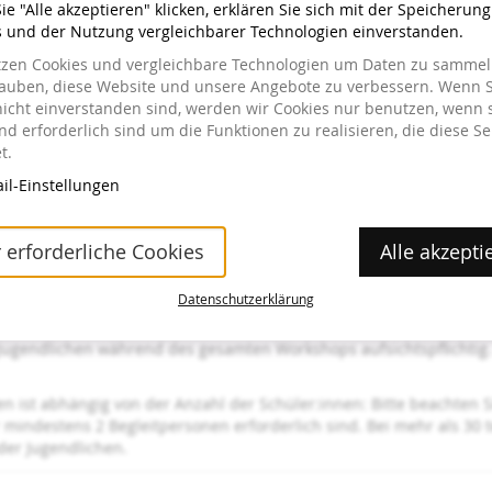
e "Alle akzeptieren" klicken, erklären Sie sich mit der Speicherun
s und der Nutzung vergleichbarer Technologien einverstanden.
tzen Cookies und vergleichbare Technologien um Daten zu sammeln
lauben, diese Website und unsere Angebote zu verbessern. Wenn S
nicht einverstanden sind, werden wir Cookies nur benutzen, wenn 
d erforderlich sind um die Funktionen zu realisieren, die diese Se
gen Sie den Buchungsschritten:
t.
il-Einstellungen
er teilnehmenden Schüler:innen auswählen) SKL-Begleitpersonen (b
d zur Kassa gehen, dann im Formular bitte alle Daten eintragen.
 erforderliche Cookies
Alle akzepti
ng und Sie erhalten eine Rückbestätigung, sobald Ihr Termin best
lung@hortencollection.com
.
Datenschutzerklärung
ugendlichen während des gesamten Workshops aufsichtspflichtig.
en ist abhängig von der Anzahl der Schüler:innen: Bitte beachten 
 mindestens 2 Begleitpersonen erforderlich sind. Bei mehr als 30 
der Jugendlichen.