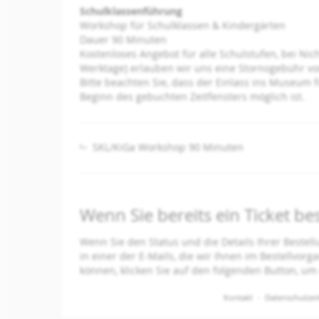
Schulklassenführung
Workshop für Schulklassen & Kindergärten
Dauer 90 Minuten
Kostenloses Angebot für alle Schulstufen, bei Ni
Werktage) erlauben wir uns eine Stornogebühr von
Bitte beachten Sie, dass der Einlass ins Museum 
Beginn des gebuchten Zeitfensters möglich ist.
SKL/KiGa Workshop 90 Minuten
Wenn Sie bereits ein Ticket be
Wenn Sie den Status und die Details Ihrer Bestell
in einer der E-Mails, die wir Ihnen im Bestellvor
können, klicken Sie auf den folgenden Button, um
Kontakt
Datenschutzer