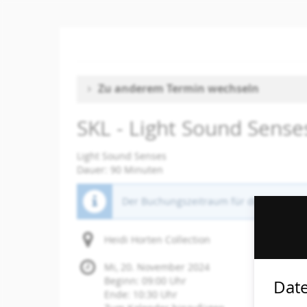
Zum
Haupt-
Inhalt
springen
Zu anderem Termin wechseln
SKL - Light Sound Sense
Light Sound Senses
Dauer: 90 Minuten
Der Buchungszeitraum für diese Veranst
Heidi Horten Collection
Mi, 20. November 2024
Beginn:
09:00
Uhr
Date
Ende:
10:30
Uhr