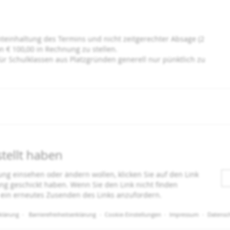
chteinhaltung des Termins und nicht zeitgerechter Absage (2
 € 100,00 in Rechnung zu stellen.
für Schulklassen aus Platzgründen generell nur pünktlich zu
stellt haben
ung einsehen oder ändern wollen, klicken Sie auf den Link
gang geschickt haben. Wenn Sie den Link nicht finden
 ein erneutes Zusenden des Links anzufordern.
klärung
Barrierefreiheitserklärung
Cookie-Einstellungen
Impressum
Datensc